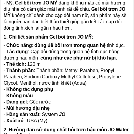
- Mỹ.
Gel bôi trơn JO MỸ
dạng không màu có mùi hương
dịu nhẹ có cảm giác mát lạnh rất dễ chịu.
Gel bôi trơn JO
MỸ
không chỉ dành cho cặp đôi nam nữ, sản phẩm này sẽ
là nguời bạn đặc biệt thân thiết giúp gắn kết các cặp đôi
đồng tính xích lại gần nhau hơn.
1. Chi tiết sản phẩm
Gel bôi trơn JO MỸ
:
- Chức năng
:
dùng để bôi trơn trong quan hệ
tình dục.
- Tác dụng:
Cặp đôi dùng trong quan hệ tình dục bằng
đường hậu môn
cũng như các phự nữ bị khô hạn.
- Thể tích:
120 ml
- Thành phần:
Thành phần: Methyl Paraben, Propyl
Paraben, Sodium Carboxy Methyl Cellulose, Propylene
Glycol, Menthol, nước tinh khiết (Aqua)
- Không tác dụng phụ
- Không màu
- Dạng gel:
Gốc nước
- Mùi hương dịu nhẹ
- Hãng sản xuất:
System
JO
- Xuất xứ:
USA (Mỹ)
2. Hướng dẫn sử dụng chất bôi trơn hậu môn JO Water