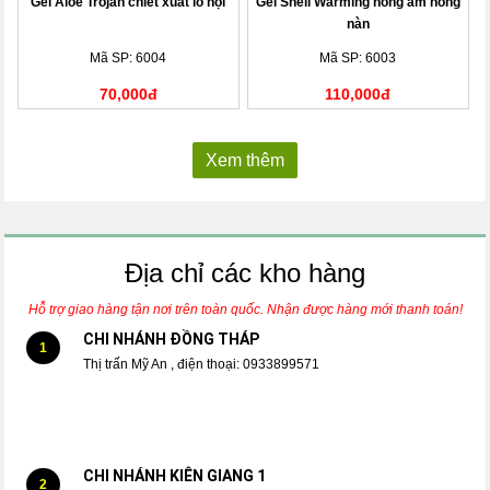
Gel Aloe Trojan chiết xuất lô hội
Gel Shell Warming nóng ấm nồng
nàn
Mã SP: 6004
Mã SP: 6003
70,000đ
110,000đ
Xem thêm
Địa chỉ các kho hàng
Hỗ trợ giao hàng tận nơi trên toàn quốc. Nhận được hàng mới thanh toán!
CHI NHÁNH ĐỒNG THÁP
1
Thị trấn Mỹ An , điện thoại: 0933899571
CHI NHÁNH KIÊN GIANG 1
2