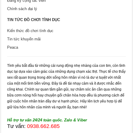
Đăng ký cộng tác viên
Chính sách đại lý
TIN TỨC ĐỒ CHƠI TÌNH DỤC
Kiến thức đồ chơi tình dục
Tin tức khuyến mãi
Peaca
Tình yêu bắt đầu từ những cái rung động nhẹ nhàng của con tim, còn tình
dục lại dựa vào cảm giác của những đụng chạm xác thịt. Thực tế cho thấy
sex rất quan trọng trong đời sống hôn nhân vì nó là dư vị tuyệt vời nhất
của một mối tình bền vững. Đây là đề tài nhạy cảm và ít được nhắc đến
công khai. Chính sự quan tâm gần gũi, sự chăm sóc ân cần qua những
bữa cơm nóng hổi hay chuyện gối chăn hòa hợp đều là phương cách để
giữ cuộc hôn nhân tràn đầy dư vị hạnh phúc. Hãy lên lịch yêu hợp lý để
giữ lửa hôn nhân của mình và người ấy, bạn nhé!
Hỗ trợ tư vấn 24/24 toàn quốc. Zalo & Viber
Tư vấn:
0938.662.685