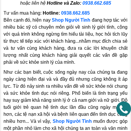
hoặc liên hệ
Hotline và Zalo:
0938.662.685
Tư vấn mua hàng:
Hotline:
0938.662.685
Bên cạnh đó, hiện nay
Shop Người Tình
đang hợp tác với
nhiều bác sỹ có chuyên môn giỏi về sinh lý giới tính, cộng
với quá trình không ngừng tìm hiểu tài liệu, học hỏi tích lũy
từ thực tế tiếp xúc với khách hàng...nhằm mục đích chia sẻ
và tư vấn cùng khách hàng, đưa ra các lời khuyên chất
lượng nhất cùng khách hàng giải quyết các vấn đề gặp
phải về sức khỏe sinh lý của mình.
Như các bạn biết, cuộc sống ngày nay của chúng ta đang
ngày càng hiện đại và và đầy đủ nhưng cũng không ít áp
lực. Từ đó nảy sinh ra nhiều vấn đề về sức khỏe nói chung
và sức khỏe tình dục nói riêng. Phổ biến là tình trạng yếu
hay suy giảm khả năng sinh lý ở cả nam giới và nữ giới. Độ
tuổi giới trẻ quan hệ tình dục lần đầu cũng ngày một trẻ
hơn, các tệ nạn xã hội và bệnh liên quan đến tình dục cũng
nhiều hơn... Và vì vậy,
Shop Người Tình
muốn được góp
một phần nhỏ làm cho xã hội chúng ta an toàn và văn minh