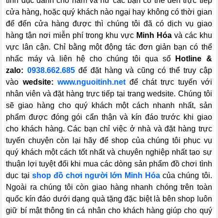
tình dục dành cho nam và nữ các bạn có thể đến trực tiếp
cửa hàng, hoặc quý khách nào ngại hay không có thời gian
để đến cửa hàng được thì chúng tôi đã có dịch vụ giao
hàng tận nơi miễn phí trong khu vực
Minh Hóa
và các khu
vực lân cận. Chỉ bằng một động tác đơn giản bạn có thể
nhấc máy và liên hệ cho chúng tôi qua số
Hotline &
zalo:
0938.662.685
để đặt hàng và cũng có thể truy cập
vào
wedsite:
www.nguoitinh.net
để chát trực tuyến với
nhân viên và đặt hàng trực tiếp tại trang wedsite. Chúng tôi
sẽ giao hàng cho quý khách một cách nhanh nhất, sản
phẩm được đóng gói cẩn thận và kín đáo trước khi giao
cho khách hàng. Các bạn chỉ việc ở nhà và đặt hàng trực
tuyến chuyện còn lại hãy để shop của chúng tôi phục vụ
quý khách một cách tốt nhất và chuyên nghiệp nhất tạo sự
thuận lợi tuyệt đối khi mua các dòng sản phẩm đồ chơi tình
dục tại
shop đồ chơi người lớn Minh Hóa
của chúng tôi.
Ngoài ra chúng tôi còn giao hàng nhanh chóng trên toàn
quốc kín đáo dưới dạng quà tặng đặc biệt là bên shop luôn
giữ bí mật thông tin cá nhân cho khách hàng giúp cho quý