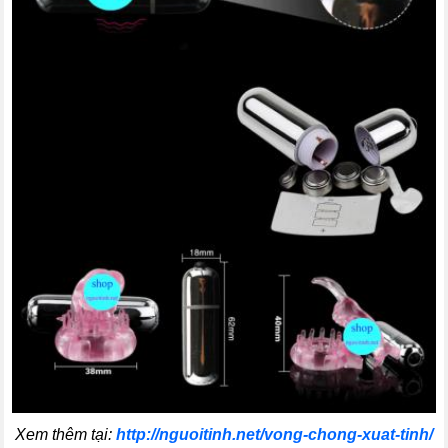
Xem thêm tại:
http://nguoitinh.net/vong-chong-xuat-tinh/