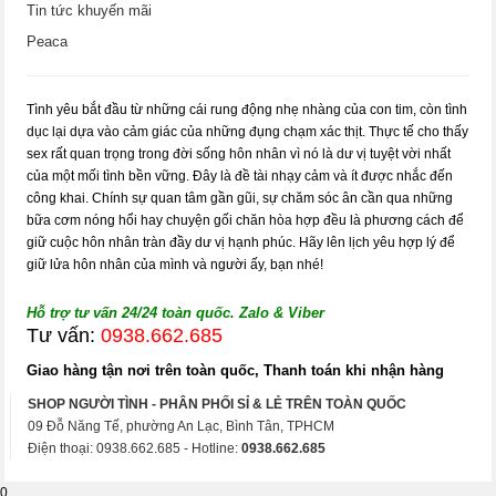
Tin tức khuyến mãi
Peaca
Tình yêu bắt đầu từ những cái rung động nhẹ nhàng của con tim, còn tình
dục lại dựa vào cảm giác của những đụng chạm xác thịt. Thực tế cho thấy
sex rất quan trọng trong đời sống hôn nhân vì nó là dư vị tuyệt vời nhất
của một mối tình bền vững. Đây là đề tài nhạy cảm và ít được nhắc đến
công khai. Chính sự quan tâm gần gũi, sự chăm sóc ân cần qua những
bữa cơm nóng hổi hay chuyện gối chăn hòa hợp đều là phương cách để
giữ cuộc hôn nhân tràn đầy dư vị hạnh phúc. Hãy lên lịch yêu hợp lý để
giữ lửa hôn nhân của mình và người ấy, bạn nhé!
Hỗ trợ tư vấn 24/24 toàn quốc. Zalo & Viber
Tư vấn:
0938.662.685
Giao hàng tận nơi trên toàn quốc, Thanh toán khi nhận hàng
SHOP NGƯỜI TÌNH - PHÂN PHỐI SỈ & LẺ TRÊN TOÀN QUỐC
09 Đỗ Năng Tế, phường An Lạc, Bình Tân, TPHCM
Điện thoại: 0938.662.685 - Hotline:
0938.662.685
0