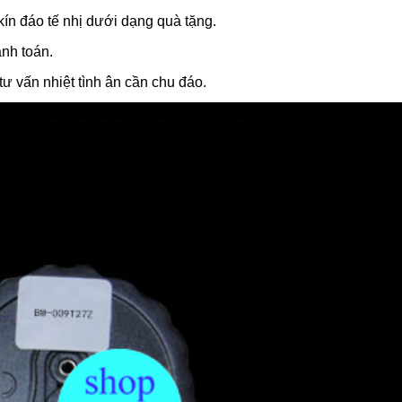
kín đáo tế nhị dưới dạng quà tặng.
nh toán.
tư vấn nhiệt tình ân cần chu đáo.