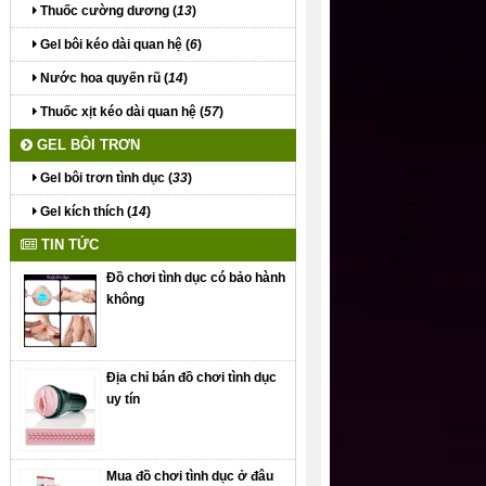
Thuốc cường dương (
13
)
Gel bôi kéo dài quan hệ (
6
)
Nước hoa quyến rũ (
14
)
Thuốc xịt kéo dài quan hệ (
57
)
GEL BÔI TRƠN
Gel bôi trơn tình dục (
33
)
Gel kích thích (
14
)
TIN TỨC
Đồ chơi tình dục có bảo hành
không
Địa chỉ bán đồ chơi tình dục
uy tín
Mua đồ chơi tình dục ở đâu