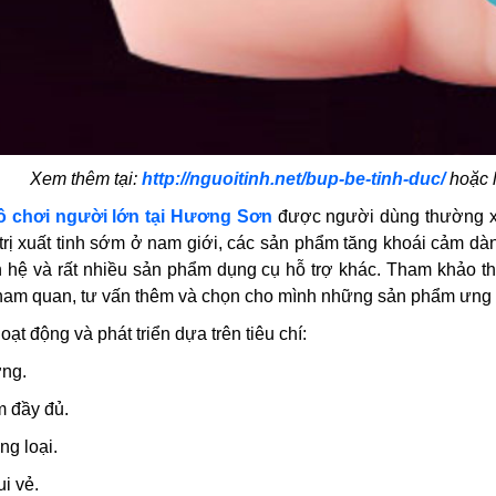
Xem thêm tại:
http://nguoitinh.net/bup-be-tinh-duc/
hoặc 
ồ chơi người lớn tại Hương Sơn
được người dùng thường x
 trị xuất tinh sớm ở nam giới, các sản phẩm tăng khoái cảm dà
n hệ và rất nhiều sản phẩm dụng cụ hỗ trợ khác. Tham khảo t
ham quan, tư vấn thêm và chọn cho mình những sản phẩm ưng 
oạt động và phát triển dựa trên tiêu chí:
ợng.
m đầy đủ.
ng loại.
ui vẻ.