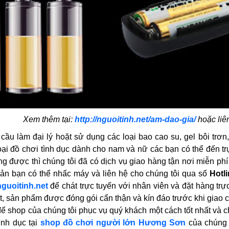
Xem thêm tại:
http://nguoitinh.net/am-dao-gia/
hoặc liê
ầu làm đại lý hoặt sử dụng các loại bao cao su, gel bôi trơn,
ại đồ chơi tình dục dành cho nam và nữ các bạn có thể đến tr
g được thì chúng tôi đã có dịch vụ giao hàng tận nơi miễn ph
ản bạn có thể nhấc máy và liên hệ cho chúng tôi qua số
Hotl
guoitinh.net
để chát trực tuyến với nhân viên và đặt hàng trực
, sản phẩm được đóng gói cẩn thận và kín đáo trước khi giao c
để shop của chúng tôi phục vụ quý khách một cách tốt nhất và c
ình dục tại
shop đồ chơi người lớn Hương Sơn
của chúng t