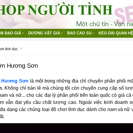
M ĐẠO GIẢ
DƯƠNG VẬT GIẢ
BAO CAO SU
KÉO DÀI QUAN H
hơi tình dục
lớn Hương Sơn
n Hương Sơn
là một trong những địa chỉ chuyên phân phối mặt
n.
Không chỉ bán lẻ mà chúng tôi còn chuyên cung cấp số lượn
am và nữ... cho các đại lý phân phối trên toàn quốc có giá cả c
 vẫn đạt yêu cầu chất lượng cao. Ngoài việc kinh doanh on
đa dạng các chủng loại đồ chơi tình dục dành cho nam và nữ v
ất.