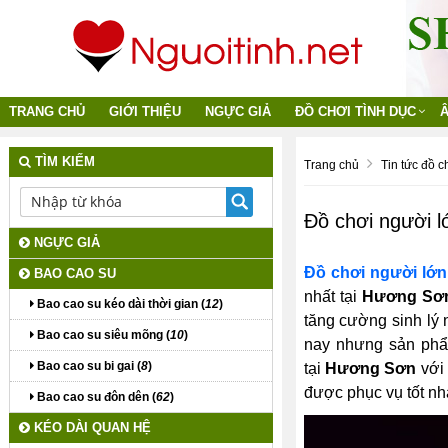
TRANG CHỦ
GIỚI THIỆU
NGỰC GIẢ
ĐỒ CHƠI TÌNH DỤC
Â
TÌM KIẾM
Trang chủ
Tin tức đồ c
Đồ chơi người 
NGỰC GIẢ
Đồ chơi người lớ
BAO CAO SU
nhất tại
Hương Sơ
Bao cao su kéo dài thời gian (
12
)
tăng cường sinh lý n
Bao cao su siêu mõng (
10
)
nay nhưng sản phẩm
Bao cao su bi gai (
8
)
tại
Hương Sơn
với 
được phục vụ tốt nh
Bao cao su đôn dên (
62
)
KÉO DÀI QUAN HỆ