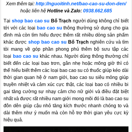
Xem thêm tại:
http://nguoitinh.net/bao-cao-su-don-den/
hoặc liên hệ
Hotline và Zalo:
0938.662.685
Tại
shop bao cao su
Bố Trạch
người dùng không chỉ biết
tới với các loại
bao cao su
thông thường sử dụng cho gia
đình mà còn tìm hiểu được thêm rất nhiều dòng sản phẩm
khác được
shop bao cao su
Bố Trạch
nghiên cứu và tìm
tòi mang về góp phần phong phú thêm bộ sưu tập các
loại
bao cao su
khác nhau. Người dùng thông thường chỉ
biết đến các loại bao trơn, gân nhẹ hoặc mõng giờ thì có
thể hiểu biết thêm các loại bao cao su có thuốc giúp kéo dài
thời gian quan hệ ở nam giới, bao cao su siêu mỏng giúp
truyền nhiệt và cảm xúc cực thật, các loại bao có nhiều bi
gai tăng cường sự nhạy cảm cho nữ giới và điều đặt biệt
nhất và được rất nhiều nam giới mong mõi đó là bao cao su
đôn dên giúp cậu nhỏ tăng kích thước nhanh chóng to và
dài thêm như ý muốn mà còn hỗ trợ thời gian yêu cực kỳ
hiệu quả.