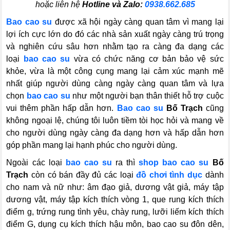
hoặc liên hệ
Hotline và Zalo:
0938.662.685
Bao cao su
được xã hội ngày càng quan tâm vì mang lại
lợi ích cực lớn do đó các nhà sản xuất ngày càng trú trọng
và nghiên cứu sâu hơn nhằm tạo ra càng đa dạng các
loại
bao cao su
vừa có chức năng cơ bản bảo vệ sức
khỏe, vừa là một công cụng mang lại cảm xúc mạnh mẽ
nhất giúp người dùng càng ngày càng quan tâm và lựa
chọn
bao cao su
như một người bạn thân thiết hỗ trợ cuộc
vui thêm phần hấp dẫn hơn.
Bao cao su
Bố Trạch
cũng
không ngoại lệ, chúng tôi luôn tiềm tòi học hỏi và mang về
cho người dùng ngày càng đa dạng hơn và hấp dẫn hơn
góp phần mang lại hạnh phúc cho người dùng.
Ngoài các loại
bao cao su
ra thì
shop bao cao su
Bố
Trạch
còn có bán đầy đủ các loại
đồ chơi tình dục
dành
cho nam và nữ như: âm đạo giả, dương vật giả, máy tập
dương vật, máy tập kích thích vòng 1, que rung kích thích
điểm g, trứng rung tình yêu, chày rung, lưỡi liếm kích thích
điểm G, dụng cụ kích thích hậu môn, bao cao su đôn dên,