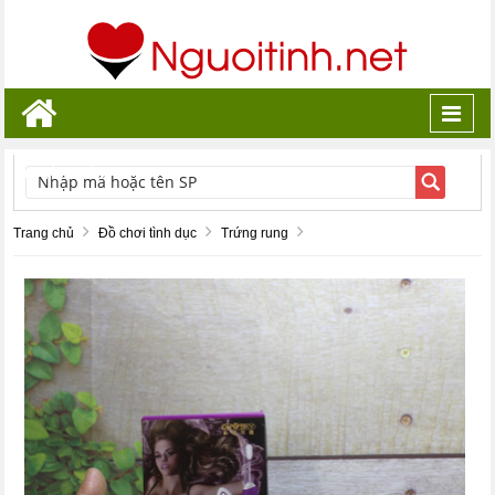
Toggl
navig
TÌM KIẾM
Trang chủ
Đồ chơi tình dục
Trứng rung