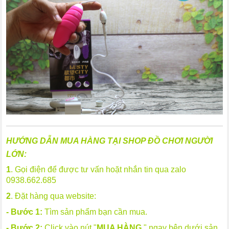
HƯỚNG DẪN MUA HÀNG TẠI SHOP ĐỒ CHƠI NGƯỜI
LỚN:
1
. Gọi điện để được tư vấn hoặt nhắn tin qua zalo
0938.662.685
2
. Đặt hàng qua website:
- Bước 1:
Tìm sản phẩm bạn cần mua.
- Bước 2:
Click vào nút "
MUA HÀNG
" ngay bên dưới sản