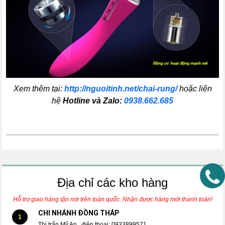
Xem thêm tại:
http://nguoitinh.net/chai-rung/
hoặc liên
hệ
Hotline và Zalo:
0938.662.685
Địa chỉ các kho hàng
Hỗ trợ giao hàng tận nơi trên toàn quốc. Nhận được hàng mới thanh toán!
CHI NHÁNH ĐỒNG THÁP
1
Thị trấn Mỹ An , điện thoại: 0933899571