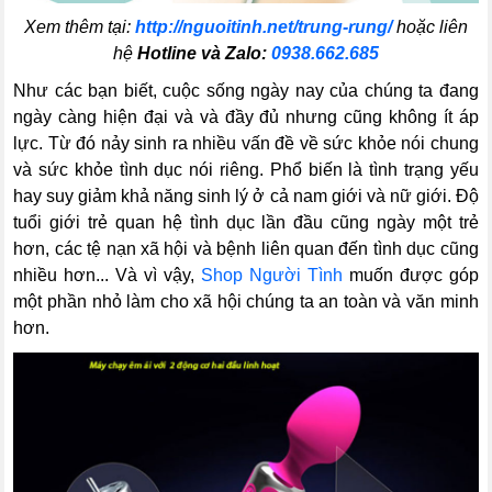
Xem thêm tại:
http://nguoitinh.net/trung-rung/
hoặc liên
hệ
Hotline và Zalo:
0938.662.685
Như các bạn biết, cuộc sống ngày nay của chúng ta đang
ngày càng hiện đại và và đầy đủ nhưng cũng không ít áp
lực. Từ đó nảy sinh ra nhiều vấn đề về sức khỏe nói chung
và sức khỏe tình dục nói riêng. Phổ biến là tình trạng yếu
hay suy giảm khả năng sinh lý ở cả nam giới và nữ giới. Độ
tuổi giới trẻ quan hệ tình dục lần đầu cũng ngày một trẻ
hơn, các tệ nạn xã hội và bệnh liên quan đến tình dục cũng
nhiều hơn... Và vì vậy,
Shop Người Tình
muốn được góp
một phần nhỏ làm cho xã hội chúng ta an toàn và văn minh
hơn.