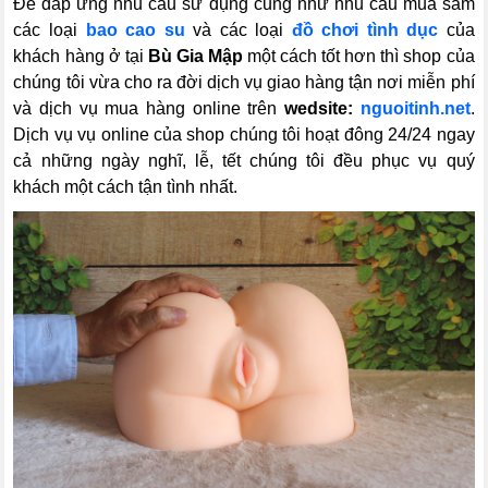
Để đáp ứng nhu cầu sử dụng cũng như nhu cầu mua sắm
các loại
bao cao su
và các loại
đồ chơi tình dục
của
khách hàng ở tại
Bù Gia Mập
một cách tốt hơn thì shop của
chúng tôi vừa cho ra đời dịch vụ giao hàng tận nơi miễn phí
và dịch vụ mua hàng online trên
wedsite:
nguoitinh.net
.
Dịch vụ vụ online của shop chúng tôi hoạt đông 24/24 ngay
cả những ngày nghĩ, lễ, tết chúng tôi đều phục vụ quý
khách một cách tận tình nhất.