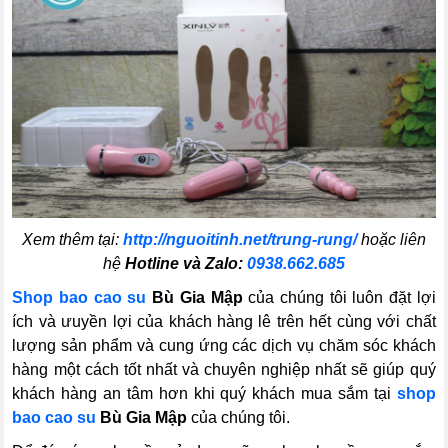
Xem thêm tại:
http://nguoitinh.net/trung-rung/
hoặc liên
hệ
Hotline và Zalo:
0938.662.685
Shop bao cao su
Bù Gia Mập
của chúng tôi luôn đặt lợi
ích và ưuyền lợi của khách hàng lê trên hết cùng với chất
lượng sản phẩm và cung ứng các dịch vụ chăm sóc khách
hàng một cách tốt nhất và chuyên nghiệp nhất sẽ giúp quý
khách hàng an tâm hơn khi quý khách mua sắm tại
shop
bao cao su
Bù Gia Mập
của chúng tôi.