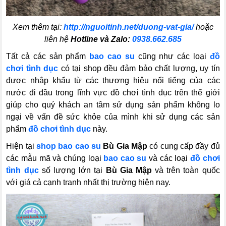
Xem thêm tại:
http://nguoitinh.net/duong-vat-gia/
hoặc
liên hệ
Hotline và Zalo:
0938.662.685
Tất cả các sản phẩm
bao cao su
cũng như các loại
đồ
chơi tình dục
có tại shop đều đảm bảo chất lượng, uy tín
được nhập khẩu từ các thương hiệu nổi tiếng của các
nước đi đầu trong lĩnh vực đồ chơi tình dục trên thế giới
giúp cho quý khách an tâm sử dụng sản phẩm không lo
ngại về vấn đề sức khỏe của mình khi sử dụng các sản
phẩm
đồ chơi tình dục
này.
Hiện tại
shop bao cao su
Bù Gia Mập
có cung cấp đầy đủ
các mẫu mã và chúng loại
bao cao su
và các loại
đồ chơi
tình dục
số lượng lớn tại
Bù Gia Mập
và trên toàn quốc
với giá cả cạnh tranh nhất thị trường hiện nay.