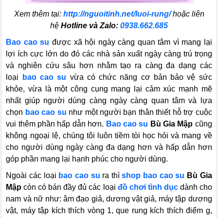
Xem thêm tại:
http://nguoitinh.net/luoi-rung/
hoặc liên
hệ
Hotline và Zalo:
0938.662.685
Bao cao su
được xã hội ngày càng quan tâm vì mang lại
lợi ích cực lớn do đó các nhà sản xuất ngày càng trú trọng
và nghiên cứu sâu hơn nhằm tạo ra càng đa dạng các
loại
bao cao su
vừa có chức năng cơ bản bảo vệ sức
khỏe, vừa là một công cụng mang lại cảm xúc mạnh mẽ
nhất giúp người dùng càng ngày càng quan tâm và lựa
chọn
bao cao su
như một người bạn thân thiết hỗ trợ cuộc
vui thêm phần hấp dẫn hơn.
Bao cao su
Bù Gia Mập
cũng
không ngoại lệ, chúng tôi luôn tiềm tòi học hỏi và mang về
cho người dùng ngày càng đa dạng hơn và hấp dẫn hơn
góp phần mang lại hạnh phúc cho người dùng.
Ngoài các loại
bao cao su
ra thì
shop bao cao su
Bù Gia
Mập
còn có bán đầy đủ các loại
đồ chơi tình dục
dành cho
nam và nữ như: âm đạo giả, dương vật giả, máy tập dương
vật, máy tập kích thích vòng 1, que rung kích thích điểm g,