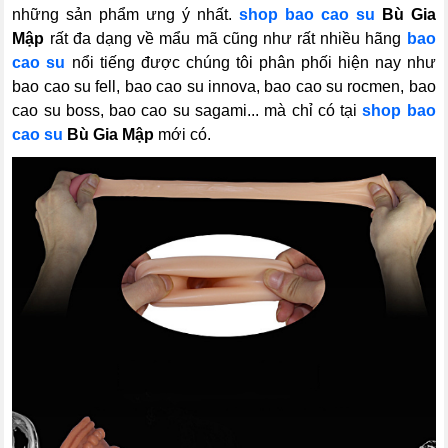
những sản phẩm ưng ý nhất.
shop bao cao su
Bù Gia
Mập
rất đa dạng về mẩu mã cũng như rất nhiều hãng
bao
cao su
nổi tiếng được chúng tôi phân phối hiện nay như
bao cao su fell, bao cao su innova, bao cao su rocmen, bao
cao su boss, bao cao su sagami... mà chỉ có tại
shop bao
cao su
Bù Gia Mập
mới có.