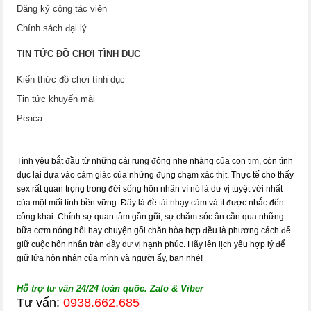
Đăng ký cộng tác viên
Chính sách đại lý
TIN TỨC ĐỒ CHƠI TÌNH DỤC
Kiến thức đồ chơi tình dục
Tin tức khuyến mãi
Peaca
Tình yêu bắt đầu từ những cái rung động nhẹ nhàng của con tim, còn tình
dục lại dựa vào cảm giác của những đụng chạm xác thịt. Thực tế cho thấy
sex rất quan trọng trong đời sống hôn nhân vì nó là dư vị tuyệt vời nhất
của một mối tình bền vững. Đây là đề tài nhạy cảm và ít được nhắc đến
công khai. Chính sự quan tâm gần gũi, sự chăm sóc ân cần qua những
bữa cơm nóng hổi hay chuyện gối chăn hòa hợp đều là phương cách để
giữ cuộc hôn nhân tràn đầy dư vị hạnh phúc. Hãy lên lịch yêu hợp lý để
giữ lửa hôn nhân của mình và người ấy, bạn nhé!
Hỗ trợ tư vấn 24/24 toàn quốc. Zalo & Viber
Tư vấn:
0938.662.685