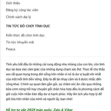
Giới thiệu
Đăng ký cộng tác viên
Chính sách đại lý
TIN TỨC ĐỒ CHƠI TÌNH DỤC
Kiến thức đồ chơi tình dục
Tin tức khuyến mãi
Peaca
Tình yêu bắt đầu từ những cái rung động nhẹ nhàng của con tim, còn tình
dục lại dựa vào cảm giác của những đụng chạm xác thịt. Thực tế cho thấy
sex rất quan trọng trong đời sống hôn nhân vì nó là dư vị tuyệt vời nhất
của một mối tình bền vững. Đây là đề tài nhạy cảm và ít được nhắc đến
công khai. Chính sự quan tâm gần gũi, sự chăm sóc ân cần qua những
bữa cơm nóng hổi hay chuyện gối chăn hòa hợp đều là phương cách để
giữ cuộc hôn nhân tràn đầy dư vị hạnh phúc. Hãy lên lịch yêu hợp lý để
giữ lửa hôn nhân của mình và người ấy, bạn nhé!
Hỗ trợ tư vấn 24/24 toàn quốc. Zalo & Viber